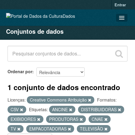
Entrar
Conjuntos de dados
CONJUNTOS DE DADOS
ORGANIZAÇÕES
GRUPOS
SOBRE
Ordenar por
1 conjunto de dados encontrado
Licenças:
Creative Commons Atribuição
Formatos:
CSV
Etiquetas:
ANCINE
DISTRIBUIDORAS
EXIBIDORES
PRODUTORAS
CNAE
TV
EMPACOTADORAS
TELEVISÃO