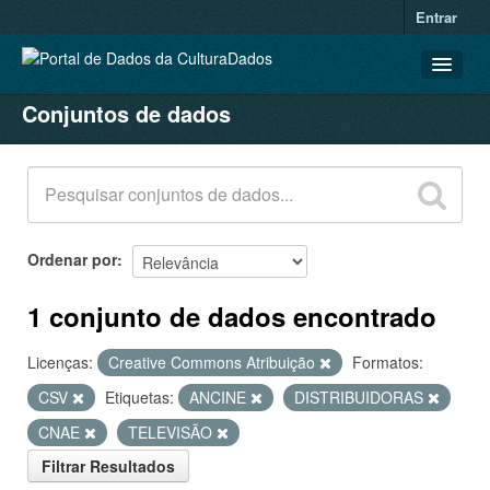
Entrar
Conjuntos de dados
CONJUNTOS DE DADOS
ORGANIZAÇÕES
GRUPOS
SOBRE
Ordenar por
1 conjunto de dados encontrado
Licenças:
Creative Commons Atribuição
Formatos:
CSV
Etiquetas:
ANCINE
DISTRIBUIDORAS
CNAE
TELEVISÃO
Filtrar Resultados