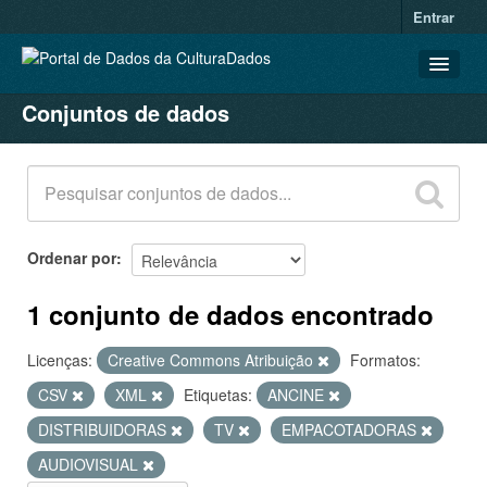
Entrar
Conjuntos de dados
CONJUNTOS DE DADOS
ORGANIZAÇÕES
GRUPOS
SOBRE
Ordenar por
1 conjunto de dados encontrado
Licenças:
Creative Commons Atribuição
Formatos:
CSV
XML
Etiquetas:
ANCINE
DISTRIBUIDORAS
TV
EMPACOTADORAS
AUDIOVISUAL