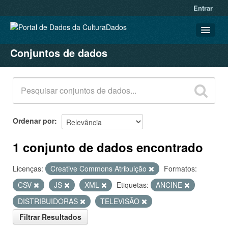
Entrar
Conjuntos de dados
CONJUNTOS DE DADOS
ORGANIZAÇÕES
GRUPOS
SOBRE
Ordenar por
1 conjunto de dados encontrado
Licenças:
Creative Commons Atribuição
Formatos:
CSV
JS
XML
Etiquetas:
ANCINE
DISTRIBUIDORAS
TELEVISÃO
Filtrar Resultados