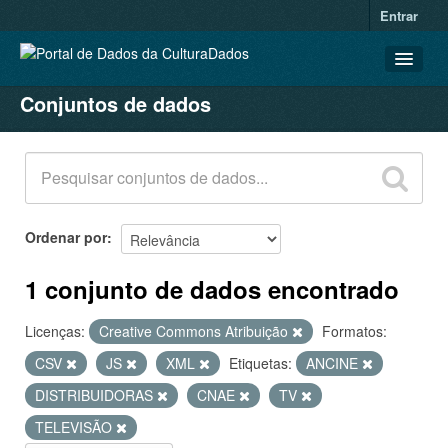
Entrar
Conjuntos de dados
CONJUNTOS DE DADOS
ORGANIZAÇÕES
GRUPOS
SOBRE
Ordenar por
1 conjunto de dados encontrado
Licenças:
Creative Commons Atribuição
Formatos:
CSV
JS
XML
Etiquetas:
ANCINE
DISTRIBUIDORAS
CNAE
TV
TELEVISÃO