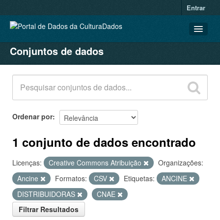
Entrar
Conjuntos de dados
CONJUNTOS DE DADOS
ORGANIZAÇÕES
GRUPOS
SOBRE
Ordenar por
1 conjunto de dados encontrado
Licenças:
Creative Commons Atribuição
Organizações:
Ancine
Formatos:
CSV
Etiquetas:
ANCINE
DISTRIBUIDORAS
CNAE
Filtrar Resultados