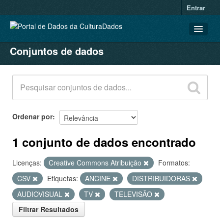
Entrar
Conjuntos de dados
CONJUNTOS DE DADOS
ORGANIZAÇÕES
GRUPOS
SOBRE
Ordenar por
1 conjunto de dados encontrado
Licenças:
Creative Commons Atribuição
Formatos:
CSV
Etiquetas:
ANCINE
DISTRIBUIDORAS
AUDIOVISUAL
TV
TELEVISÃO
Filtrar Resultados