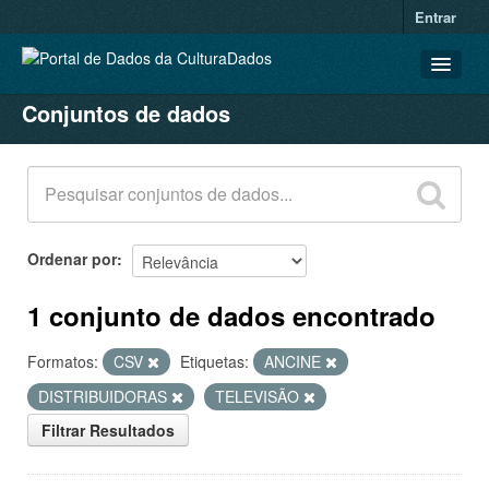
Entrar
Conjuntos de dados
CONJUNTOS DE DADOS
ORGANIZAÇÕES
GRUPOS
SOBRE
Ordenar por
1 conjunto de dados encontrado
Formatos:
CSV
Etiquetas:
ANCINE
DISTRIBUIDORAS
TELEVISÃO
Filtrar Resultados