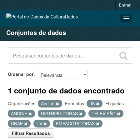
Entrar
Conjuntos de dados
CONJUNTOS DE DADOS
ORGANIZAÇÕES
GRUPOS
SOBRE
Ordenar por
1 conjunto de dados encontrado
Organizações:
Ancine
Formatos:
JS
Etiquetas:
ANCINE
DISTRIBUIDORAS
TELEVISÃO
CNAE
TV
EMPACOTADORAS
Filtrar Resultados