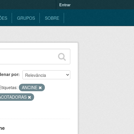
Entrar
ÕES
GRUPOS
SOBRE
denar por
Etiquetas:
ANCINE
ACOTADORAS
ne