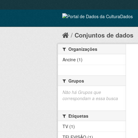
Conjuntos de dados
Organizações
Ancine (1)
Grupos
Não há Grupos que
correspondam a essa busca
Etiquetas
TV (1)
TELEVISÃO (1)