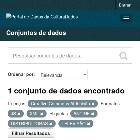
Entrar
Conjuntos de dados
CONJUNTOS DE DADOS
ORGANIZAÇÕES
GRUPOS
SOBRE
Ordenar por
1 conjunto de dados encontrado
Licenças:
Creative Commons Atribuição
Formatos:
JS
XML
Etiquetas:
ANCINE
DISTRIBUIDORAS
TELEVISÃO
Filtrar Resultados