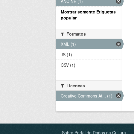
ANCINE (1)
Mostrar somente Etiquetas
popular
Formatos
XML (1)
JS (1)
CSV (1)
Licenças
Creative Commons At... (1)
Sobre Portal de Dados da Cultura