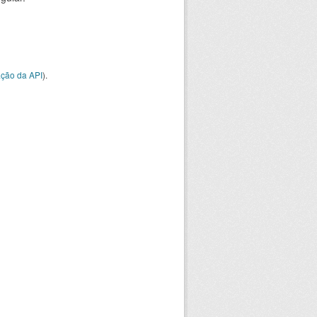
ção da API
).