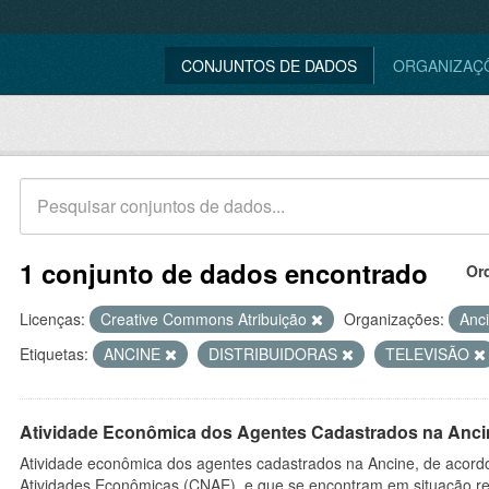
CONJUNTOS DE DADOS
ORGANIZAÇ
1 conjunto de dados encontrado
Or
Licenças:
Creative Commons Atribuição
Organizações:
Anc
Etiquetas:
ANCINE
DISTRIBUIDORAS
TELEVISÃO
Atividade Econômica dos Agentes Cadastrados na Anci
Atividade econômica dos agentes cadastrados na Ancine, de acordo
Atividades Econômicas (CNAE), e que se encontram em situação re