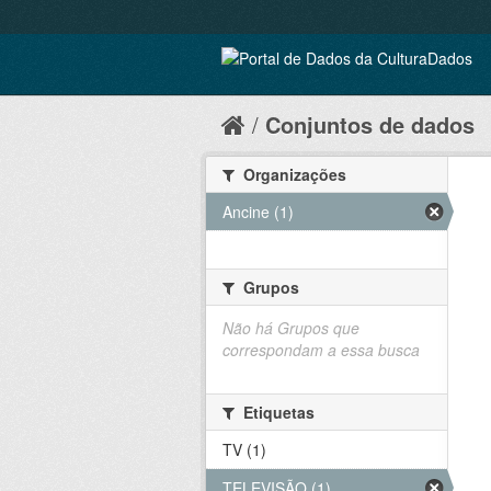
Conjuntos de dados
Organizações
Ancine (1)
Grupos
Não há Grupos que
correspondam a essa busca
Etiquetas
TV (1)
TELEVISÃO (1)