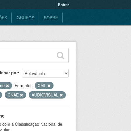
Entrar
ÕES
GRUPOS
SOBRE
denar por
ine
Formatos:
XML
CNAE
AUDIOVISUAL
ne
 com a Classificação Nacional de
gular.