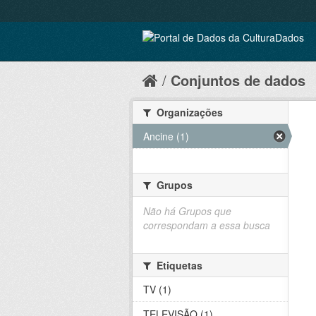
Conjuntos de dados
Organizações
Ancine (1)
Grupos
Não há Grupos que
correspondam a essa busca
Etiquetas
TV (1)
TELEVISÃO (1)