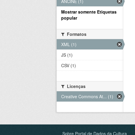
ANCINE (1)
Mostrar somente Etiquetas
popular
Formatos
XML (1)
JS (1)
CSV (1)
Licenças
Creative Commons At... (1)
Sobre Portal de Dados da Cultura