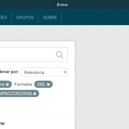
Entrar
ÕES
GRUPOS
SOBRE
denar por
ine
Formatos:
XML
MPACOTADORAS
ne