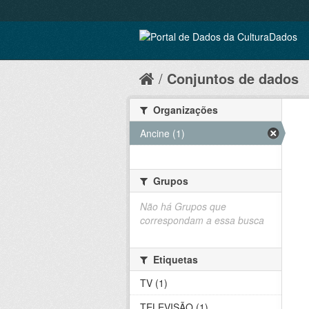
Conjuntos de dados
Organizações
Ancine (1)
Grupos
Não há Grupos que
correspondam a essa busca
Etiquetas
TV (1)
TELEVISÃO (1)