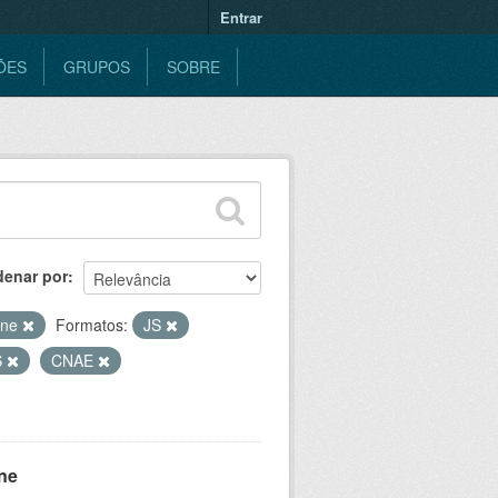
Entrar
ÕES
GRUPOS
SOBRE
denar por
ine
Formatos:
JS
S
CNAE
ne