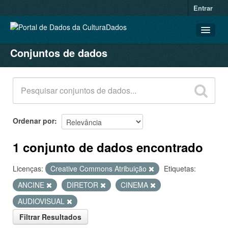
Entrar
Conjuntos de dados
CONJUNTOS DE DADOS
ORGANIZAÇÕES
GRUPOS
SOBRE
Ordenar por
1 conjunto de dados encontrado
Licenças:
Creative Commons Atribuição
Etiquetas:
ANCINE
DIRETOR
CINEMA
AUDIOVISUAL
Filtrar Resultados