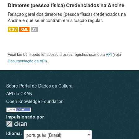
Diretores (pessoa física) Credenciados na Ancine
Relação geral dos diretores (pessoa física) credenciados na
Ancine e que se encontram em situação regular.
CSV
XML
JS
Você também pode ter acesso a esses registros usando a
API
(veja
Documentação da API
).
Sobre Portal de Dados da Cultura
API do CKAN
Open Knowledge Foundation
Impulsionado por
Idioma