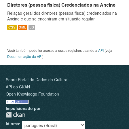
Diretores (pessoa física) Credenciados na Ancine
Relação geral dos diretores (pessoa física) credenciados na
Ancine e que se encontram em situação regular.
CSV
XML
JS
Você também pode ter acesso a esses registros usando a
API
(veja
Documentação da API
).
Sobre Portal de Dados da Cultura
API do CKAN
Open Knowledge Foundation
Impulsionado por
Idioma