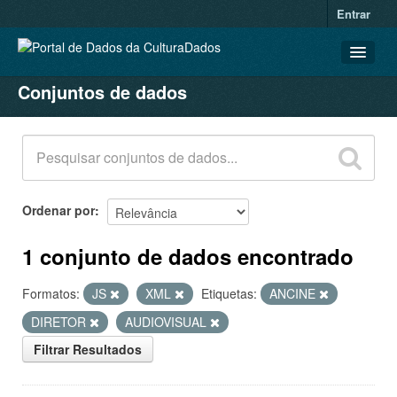
Entrar
Conjuntos de dados
CONJUNTOS DE DADOS
ORGANIZAÇÕES
GRUPOS
SOBRE
Ordenar por
1 conjunto de dados encontrado
Formatos:
JS
XML
Etiquetas:
ANCINE
DIRETOR
AUDIOVISUAL
Filtrar Resultados