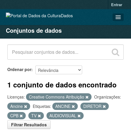
Entrar
Conjuntos de dados
CONJUNTOS DE DADOS
ORGANIZAÇÕES
GRUPOS
SOBRE
Ordenar por
1 conjunto de dados encontrado
Licenças:
Creative Commons Atribuição
Organizações:
Ancine
Etiquetas:
ANCINE
DIRETOR
CPB
TV
AUDIOVISUAL
Filtrar Resultados