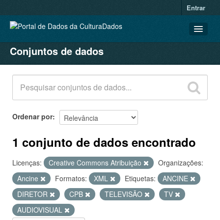
Entrar
Conjuntos de dados
CONJUNTOS DE DADOS
ORGANIZAÇÕES
GRUPOS
SOBRE
Ordenar por
1 conjunto de dados encontrado
Licenças:
Creative Commons Atribuição
Organizações:
Ancine
Formatos:
XML
Etiquetas:
ANCINE
DIRETOR
CPB
TELEVISÃO
TV
AUDIOVISUAL