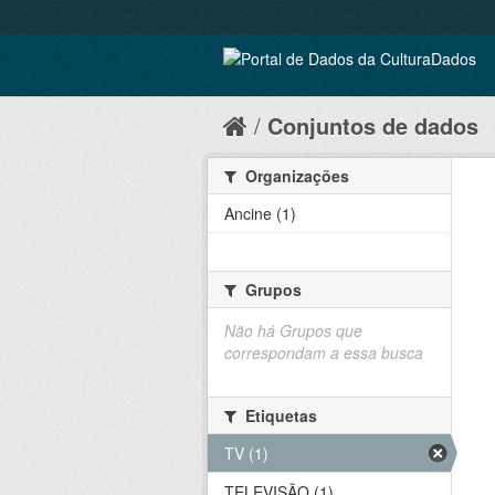
Conjuntos de dados
Organizações
Ancine (1)
Grupos
Não há Grupos que
correspondam a essa busca
Etiquetas
TV (1)
TELEVISÃO (1)