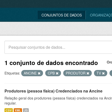
CONJUNTOS DE DADOS
ORGANIZAÇ
1 conjunto de dados encontrado
Or
Etiquetas:
ANCINE
CPB
PRODUTOR
TV
Produtores (pessoa física) Credenciados na Ancine
Relação geral dos produtores (pessoa física) credenciados na Anc
regular.
CSV
XML
JS