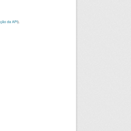
ção da API
).