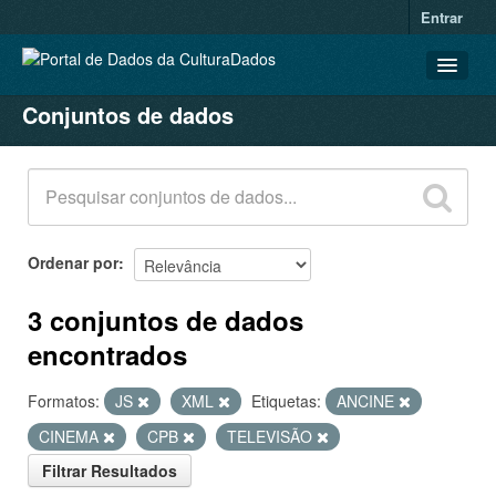
Entrar
Conjuntos de dados
CONJUNTOS DE DADOS
ORGANIZAÇÕES
GRUPOS
SOBRE
Ordenar por
3 conjuntos de dados
encontrados
Formatos:
JS
XML
Etiquetas:
ANCINE
CINEMA
CPB
TELEVISÃO
Filtrar Resultados