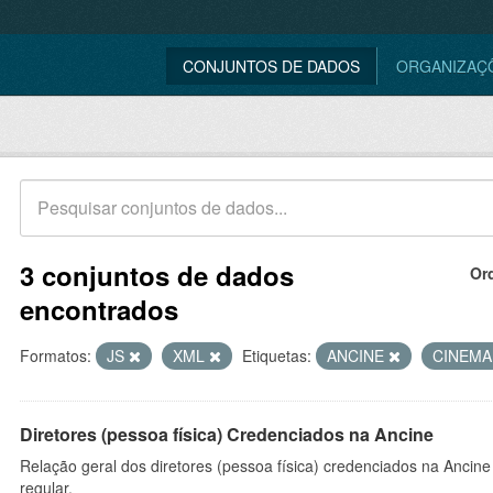
CONJUNTOS DE DADOS
ORGANIZAÇ
3 conjuntos de dados
Or
encontrados
Formatos:
JS
XML
Etiquetas:
ANCINE
CINEM
Diretores (pessoa física) Credenciados na Ancine
Relação geral dos diretores (pessoa física) credenciados na Ancin
regular.