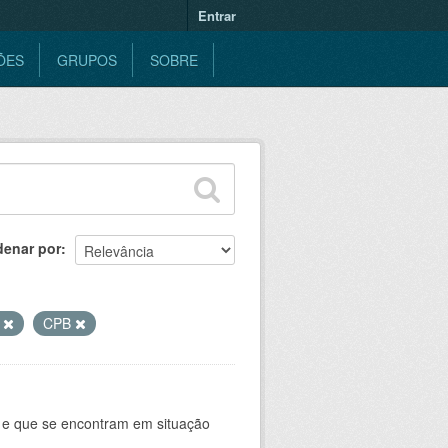
Entrar
ÕES
GRUPOS
SOBRE
denar por
A
CPB
e e que se encontram em situação