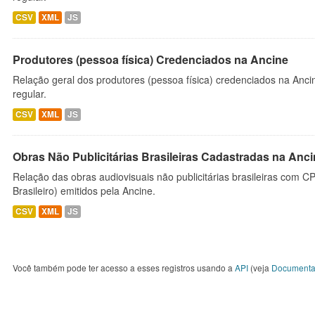
CSV
XML
JS
Produtores (pessoa física) Credenciados na Ancine
Relação geral dos produtores (pessoa física) credenciados na Anc
regular.
CSV
XML
JS
Obras Não Publicitárias Brasileiras Cadastradas na Anc
Relação das obras audiovisuais não publicitárias brasileiras com C
Brasileiro) emitidos pela Ancine.
CSV
XML
JS
Você também pode ter acesso a esses registros usando a
API
(veja
Documenta