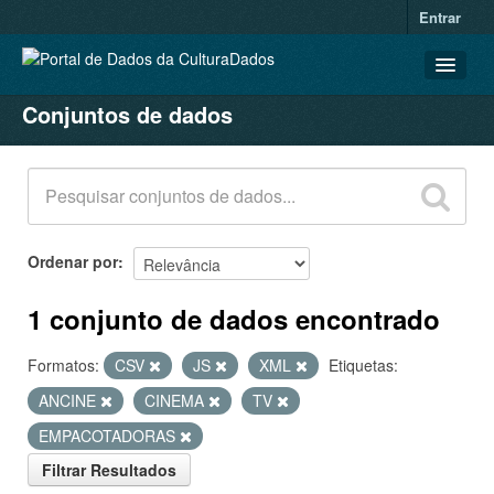
Entrar
Conjuntos de dados
CONJUNTOS DE DADOS
ORGANIZAÇÕES
GRUPOS
SOBRE
Ordenar por
1 conjunto de dados encontrado
Formatos:
CSV
JS
XML
Etiquetas:
ANCINE
CINEMA
TV
EMPACOTADORAS
Filtrar Resultados