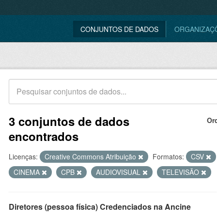
CONJUNTOS DE DADOS
ORGANIZAÇ
3 conjuntos de dados
Or
encontrados
Licenças:
Creative Commons Atribuição
Formatos:
CSV
CINEMA
CPB
AUDIOVISUAL
TELEVISÃO
Diretores (pessoa física) Credenciados na Ancine