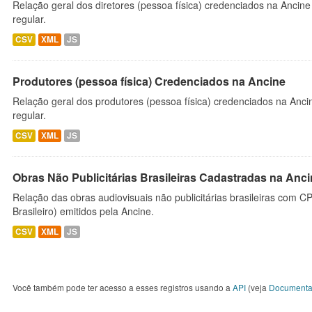
Relação geral dos diretores (pessoa física) credenciados na Ancin
regular.
CSV
XML
JS
Produtores (pessoa física) Credenciados na Ancine
Relação geral dos produtores (pessoa física) credenciados na Anc
regular.
CSV
XML
JS
Obras Não Publicitárias Brasileiras Cadastradas na Anc
Relação das obras audiovisuais não publicitárias brasileiras com C
Brasileiro) emitidos pela Ancine.
CSV
XML
JS
Você também pode ter acesso a esses registros usando a
API
(veja
Documenta