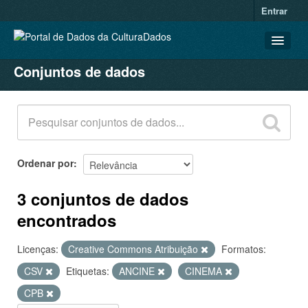
Entrar
Conjuntos de dados
CONJUNTOS DE DADOS
ORGANIZAÇÕES
GRUPOS
SOBRE
Ordenar por
3 conjuntos de dados
encontrados
Licenças:
Creative Commons Atribuição
Formatos:
CSV
Etiquetas:
ANCINE
CINEMA
CPB