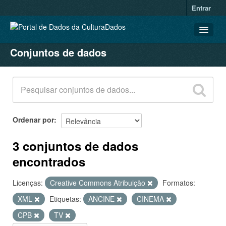
Entrar
Conjuntos de dados
CONJUNTOS DE DADOS
ORGANIZAÇÕES
GRUPOS
SOBRE
Ordenar por
3 conjuntos de dados
encontrados
Licenças:
Creative Commons Atribuição
Formatos:
XML
Etiquetas:
ANCINE
CINEMA
CPB
TV