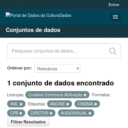
Entrar
Conjuntos de dados
CONJUNTOS DE DADOS
ORGANIZAÇÕES
GRUPOS
SOBRE
Ordenar por
1 conjunto de dados encontrado
Licenças:
Creative Commons Atribuição
Formatos:
XML
Etiquetas:
ANCINE
CINEMA
CPB
DIRETOR
AUDIOVISUAL
Filtrar Resultados