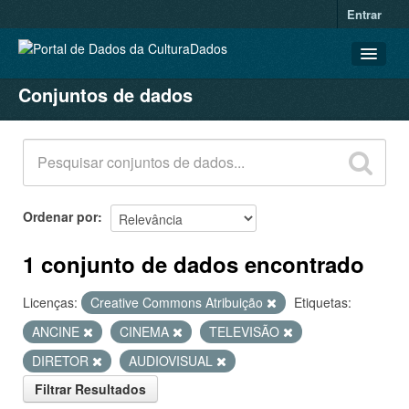
Entrar
Conjuntos de dados
CONJUNTOS DE DADOS
ORGANIZAÇÕES
GRUPOS
SOBRE
Ordenar por
1 conjunto de dados encontrado
Licenças:
Creative Commons Atribuição
Etiquetas:
ANCINE
CINEMA
TELEVISÃO
DIRETOR
AUDIOVISUAL
Filtrar Resultados