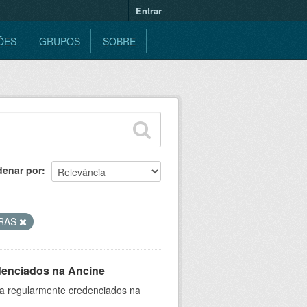
Entrar
ÕES
GRUPOS
SOBRE
denar por
RAS
denciados na Ancine
ia regularmente credenciados na