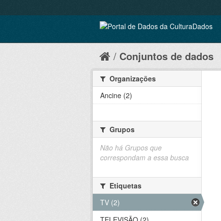
Conjuntos de dados
Organizações
Ancine (2)
Grupos
Não há Grupos que
correspondam a essa busca
Etiquetas
TV (2)
TELEVISÃO (2)