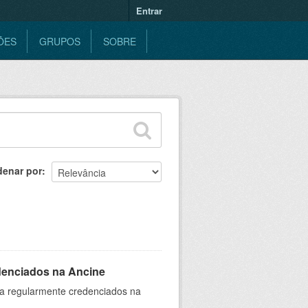
Entrar
ÕES
GRUPOS
SOBRE
denar por
denciados na Ancine
ia regularmente credenciados na