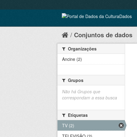
Conjuntos de dados
Organizações
Ancine (2)
Grupos
Não há Grupos que
correspondam a essa busca
Etiquetas
TV (2)
TELEVISÃO (2)