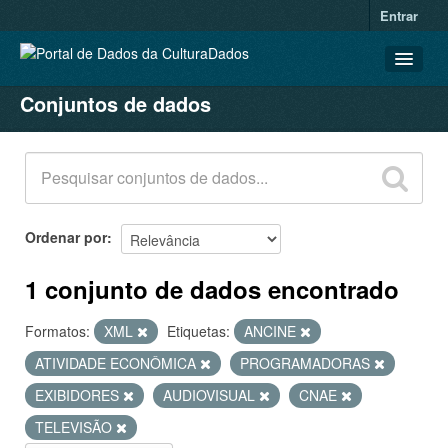
Entrar
Conjuntos de dados
CONJUNTOS DE DADOS
ORGANIZAÇÕES
GRUPOS
SOBRE
Ordenar por
1 conjunto de dados encontrado
Formatos:
XML
Etiquetas:
ANCINE
ATIVIDADE ECONÔMICA
PROGRAMADORAS
EXIBIDORES
AUDIOVISUAL
CNAE
TELEVISÃO