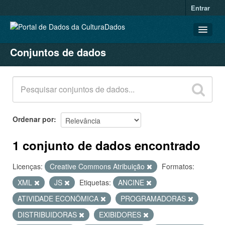
Entrar
Conjuntos de dados
CONJUNTOS DE DADOS
ORGANIZAÇÕES
GRUPOS
SOBRE
Ordenar por
1 conjunto de dados encontrado
Licenças:
Creative Commons Atribuição
Formatos:
XML
JS
Etiquetas:
ANCINE
ATIVIDADE ECONÔMICA
PROGRAMADORAS
DISTRIBUIDORAS
EXIBIDORES