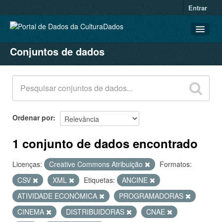
Entrar
Conjuntos de dados
CONJUNTOS DE DADOS
ORGANIZAÇÕES
GRUPOS
SOBRE
Ordenar por
1 conjunto de dados encontrado
Licenças:
Creative Commons Atribuição
Formatos:
CSV
XML
Etiquetas:
ANCINE
ATIVIDADE ECONÔMICA
PROGRAMADORAS
CINEMA
DISTRIBUIDORAS
CNAE