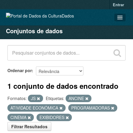
Entrar
Conjuntos de dados
CONJUNTOS DE DADOS
ORGANIZAÇÕES
GRUPOS
SOBRE
Ordenar por
1 conjunto de dados encontrado
Formatos:
JS
Etiquetas:
ANCINE
ATIVIDADE ECONÔMICA
PROGRAMADORAS
CINEMA
EXIBIDORES
Filtrar Resultados