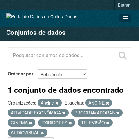
Entrar
Conjuntos de dados
CONJUNTOS DE DADOS
ORGANIZAÇÕES
GRUPOS
SOBRE
Ordenar por
1 conjunto de dados encontrado
Organizações:
Ancine
Etiquetas:
ANCINE
ATIVIDADE ECONÔMICA
PROGRAMADORAS
CINEMA
EXIBIDORES
TELEVISÃO
AUDIOVISUAL