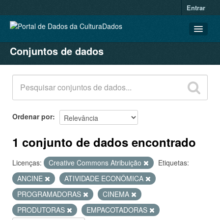
Entrar
Conjuntos de dados
CONJUNTOS DE DADOS
ORGANIZAÇÕES
GRUPOS
SOBRE
Ordenar por
1 conjunto de dados encontrado
Licenças:
Creative Commons Atribuição
Etiquetas:
ANCINE
ATIVIDADE ECONÔMICA
PROGRAMADORAS
CINEMA
PRODUTORAS
EMPACOTADORAS