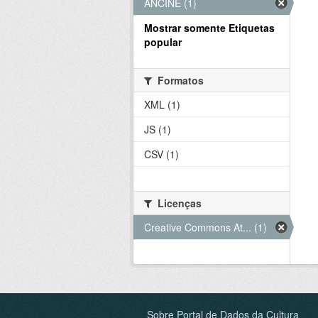
ANCINE (1)
Mostrar somente Etiquetas
popular
Formatos
XML (1)
JS (1)
CSV (1)
Licenças
Creative Commons At... (1)
Sobre Portal de Dados da Cultura