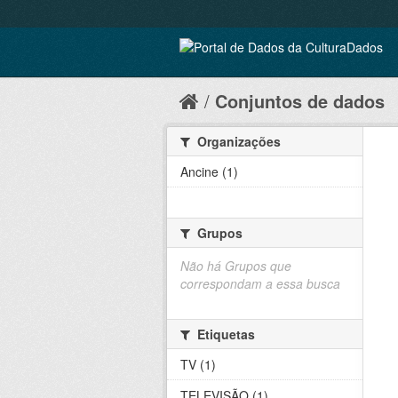
Conjuntos de dados
Organizações
Ancine (1)
Grupos
Não há Grupos que
correspondam a essa busca
Etiquetas
TV (1)
TELEVISÃO (1)