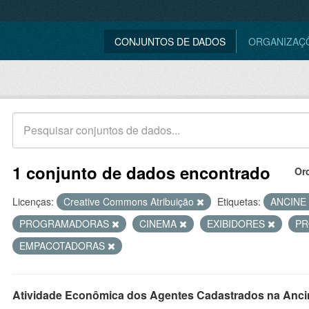
CONJUNTOS DE DADOS
ORGANIZAÇ
1 conjunto de dados encontrado
Or
Licenças:
Creative Commons Atribuição
Etiquetas:
ANCINE
PROGRAMADORAS
CINEMA
EXIBIDORES
P
EMPACOTADORAS
Atividade Econômica dos Agentes Cadastrados na Anci