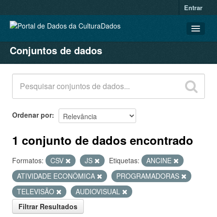
Entrar
Conjuntos de dados
CONJUNTOS DE DADOS
ORGANIZAÇÕES
GRUPOS
SOBRE
Ordenar por
1 conjunto de dados encontrado
Formatos:
CSV
JS
Etiquetas:
ANCINE
ATIVIDADE ECONÔMICA
PROGRAMADORAS
TELEVISÃO
AUDIOVISUAL
Filtrar Resultados