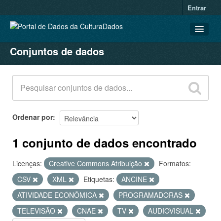
Entrar
Conjuntos de dados
CONJUNTOS DE DADOS
ORGANIZAÇÕES
GRUPOS
SOBRE
Ordenar por
1 conjunto de dados encontrado
Licenças:
Creative Commons Atribuição
Formatos:
CSV
XML
Etiquetas:
ANCINE
ATIVIDADE ECONÔMICA
PROGRAMADORAS
TELEVISÃO
CNAE
TV
AUDIOVISUAL