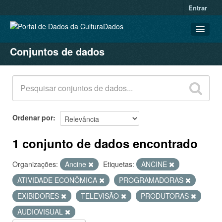
Entrar
Conjuntos de dados
CONJUNTOS DE DADOS
ORGANIZAÇÕES
GRUPOS
SOBRE
Ordenar por
1 conjunto de dados encontrado
Organizações:
Ancine
Etiquetas:
ANCINE
ATIVIDADE ECONÔMICA
PROGRAMADORAS
EXIBIDORES
TELEVISÃO
PRODUTORAS
AUDIOVISUAL