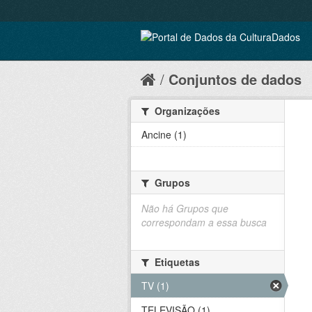
Conjuntos de dados
Organizações
Ancine (1)
Grupos
Não há Grupos que
correspondam a essa busca
Etiquetas
TV (1)
TELEVISÃO (1)