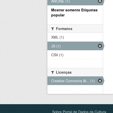
ANCINE (1)
Mostrar somente Etiquetas
popular
Formatos
XML (1)
JS (1)
CSV (1)
Licenças
Creative Commons At... (1)
Sobre Portal de Dados da Cultura