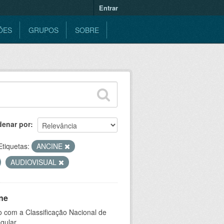
Entrar
ÕES
GRUPOS
SOBRE
denar por
Etiquetas:
ANCINE
AUDIOVISUAL
ne
 com a Classificação Nacional de
gular.