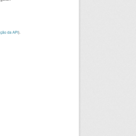
ção da API
).