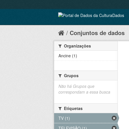
Conjuntos de dados
Organizações
Ancine (1)
Grupos
Não há Grupos que
correspondam a essa busca
Etiquetas
TV (1)
TELEVISÃO (1)