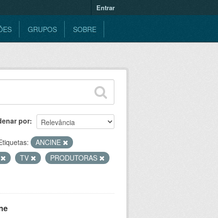
Entrar
ÕES
GRUPOS
SOBRE
denar por
Etiquetas:
ANCINE
E
TV
PRODUTORAS
ne