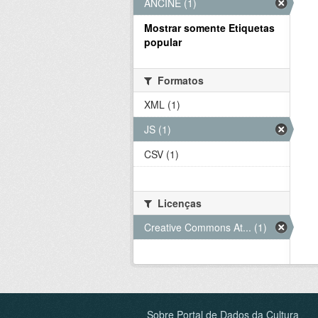
ANCINE (1)
Mostrar somente Etiquetas
popular
Formatos
XML (1)
JS (1)
CSV (1)
Licenças
Creative Commons At... (1)
Sobre Portal de Dados da Cultura