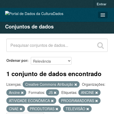
Entrar
Conjuntos de dados
CONJUNTOS DE DADOS
ORGANIZAÇÕES
GRUPOS
SOBRE
Ordenar por
1 conjunto de dados encontrado
Licenças:
Creative Commons Atribuição
Organizações:
Ancine
Formatos:
JS
Etiquetas:
ANCINE
ATIVIDADE ECONÔMICA
PROGRAMADORAS
CNAE
PRODUTORAS
TELEVISÃO