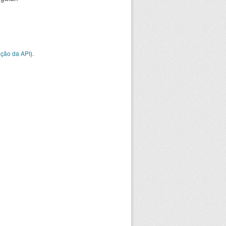
ção da API
).