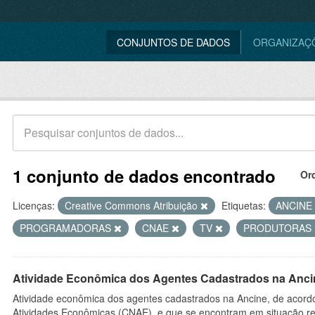
CONJUNTOS DE DADOS
ORGANIZAÇ
1 conjunto de dados encontrado
Or
Licenças:
Creative Commons Atribuição
Etiquetas:
ANCINE
PROGRAMADORAS
CNAE
TV
PRODUTORAS
Atividade Econômica dos Agentes Cadastrados na Anci
Atividade econômica dos agentes cadastrados na Ancine, de acordo
Atividades Econômicas (CNAE), e que se encontram em situação re