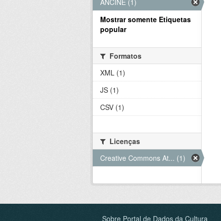
ANCINE (1)
Mostrar somente Etiquetas
popular
Formatos
XML (1)
JS (1)
CSV (1)
Licenças
Creative Commons At... (1)
Sobre Portal de Dados da Cultura