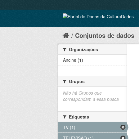
Conjuntos de dados
Organizações
Ancine (1)
Grupos
Não há Grupos que
correspondam a essa busca
Etiquetas
TV (1)
TELEVISÃO (1)