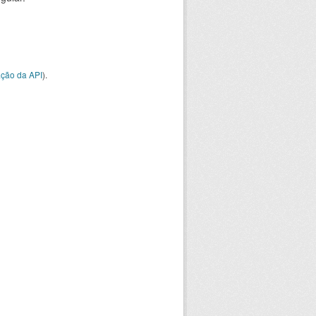
ção da API
).