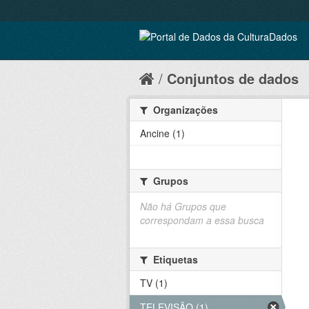
Conjuntos de dados
Organizações
Ancine (1)
Grupos
Não há Grupos que
correspondam a essa busca
Etiquetas
TV (1)
TELEVISÃO (1)