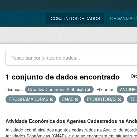
CONJUNTOS DE DADOS
ORGANIZAÇ
1 conjunto de dados encontrado
Or
Licenças:
Creative Commons Atribuição
Etiquetas:
ANCINE
PROGRAMADORAS
CNAE
PRODUTORAS
TE
Atividade Econômica dos Agentes Cadastrados na Anci
Atividade econômica dos agentes cadastrados na Ancine, de acordo
Atividades Econômicas (CNAE), e que se encontram em situação re