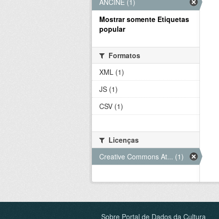
ANCINE (1)
Mostrar somente Etiquetas
popular
Formatos
XML (1)
JS (1)
CSV (1)
Licenças
Creative Commons At... (1)
Sobre Portal de Dados da Cultura