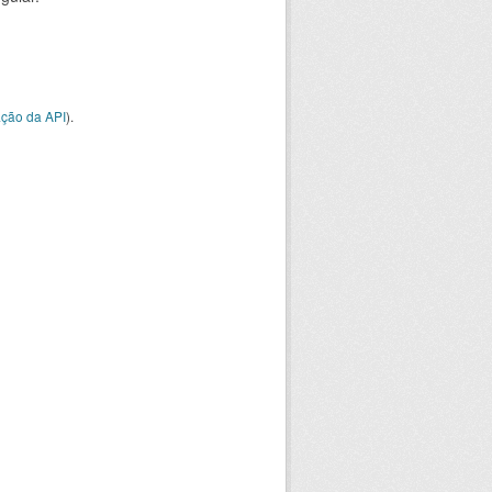
ção da API
).