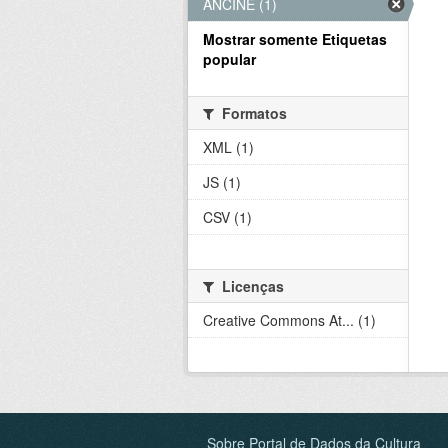
ANCINE (1)
Mostrar somente Etiquetas
popular
Formatos
XML (1)
JS (1)
CSV (1)
Licenças
Creative Commons At... (1)
Sobre Portal de Dados da Cultura