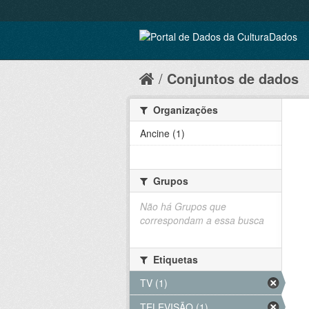
Conjuntos de dados
Organizações
Ancine (1)
Grupos
Não há Grupos que
correspondam a essa busca
Etiquetas
TV (1)
TELEVISÃO (1)