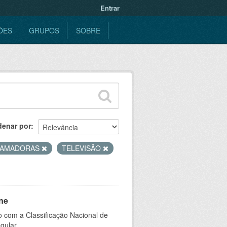
Entrar
ÕES
GRUPOS
SOBRE
denar por
AMADORAS
TELEVISÃO
ne
 com a Classificação Nacional de
gular.