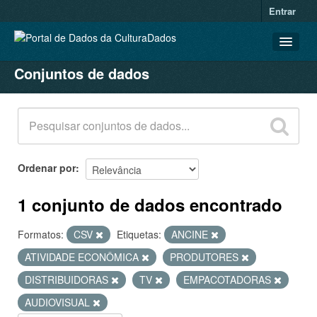
Entrar
Conjuntos de dados
CONJUNTOS DE DADOS
ORGANIZAÇÕES
GRUPOS
SOBRE
Ordenar por
1 conjunto de dados encontrado
Formatos:
CSV
Etiquetas:
ANCINE
ATIVIDADE ECONÔMICA
PRODUTORES
DISTRIBUIDORAS
TV
EMPACOTADORAS
AUDIOVISUAL