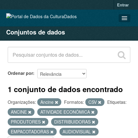
Entrar
Conjuntos de dados
CONJUNTOS DE DADOS
ORGANIZAÇÕES
GRUPOS
SOBRE
Ordenar por
1 conjunto de dados encontrado
Organizações:
Ancine
Formatos:
CSV
Etiquetas:
ANCINE
ATIVIDADE ECONÔMICA
PRODUTORES
DISTRIBUIDORAS
EMPACOTADORAS
AUDIOVISUAL