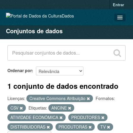
Entrar
Conjuntos de dados
CONJUNTOS DE DADOS
ORGANIZAÇÕES
GRUPOS
SOBRE
Ordenar por
1 conjunto de dados encontrado
Licenças:
Creative Commons Atribuição
Formatos:
CSV
Etiquetas:
ANCINE
ATIVIDADE ECONÔMICA
PRODUTORES
DISTRIBUIDORAS
PRODUTORAS
TV