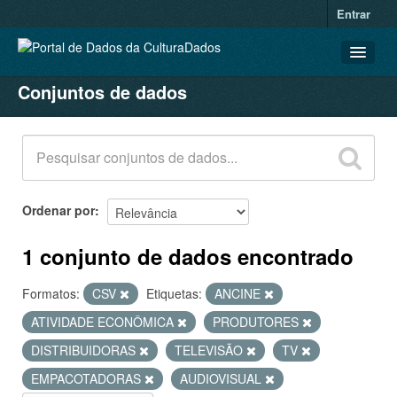
Entrar
Conjuntos de dados
CONJUNTOS DE DADOS
ORGANIZAÇÕES
GRUPOS
SOBRE
Ordenar por
1 conjunto de dados encontrado
Formatos:
CSV
Etiquetas:
ANCINE
ATIVIDADE ECONÔMICA
PRODUTORES
DISTRIBUIDORAS
TELEVISÃO
TV
EMPACOTADORAS
AUDIOVISUAL